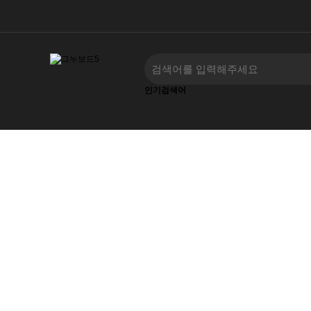
인기검색어
‹
›