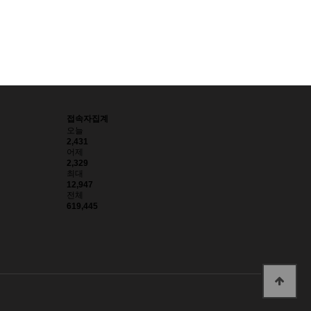
접속자집계
오늘
2,431
어제
2,329
최대
12,947
전체
619,445