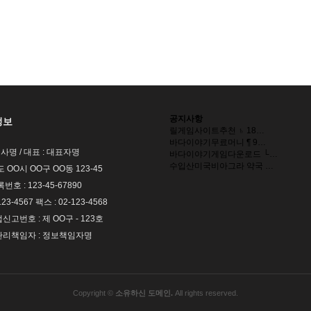
공지사항
정보
릴게임사이트추천 ♄ 18…
바다이야기무료머니 ¶ 9…
회사명 / 대표 : 대표자명
바다이야기게임다운로드 └…
수입산미국비아그라 약국 …
도 OO시 OO구 OO동 123-45
호 : 123-45-67890
123-4567 팩스 : 02-123-4568
고번호 : 제 OO구 - 123호
리책임자 : 정보책임자명
Copyright ©
소유하신 도메인.
All rights reserved.